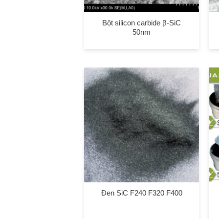
Bột silicon carbide β-SiC
50nm
Đen SiC F240 F320 F400