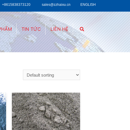
+8615838373120
sales@zzhaixu.cn
ENGLISH
 PHẨM
TIN TỨC
LIÊN HỆ