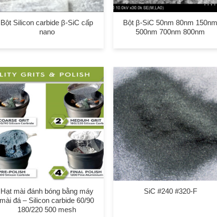
Bột Silicon carbide β-SiC cấp
Bột β-SiC 50nm 80nm 150n
nano
500nm 700nm 800nm
Hạt mài đánh bóng bằng máy
SiC #240 #320-F
mài đá – Silicon carbide 60/90
180/220 500 mesh