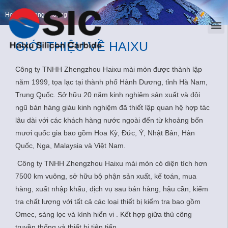
Home
>
Trong khoảng
GIỚI THIỆU VỀ HAIXU
Công ty TNHH Zhengzhou Haixu mài mòn được thành lập
năm 1999, tọa lạc tại thành phố Hành Dương, tỉnh Hà Nam,
Trung Quốc.
Sở hữu 20 năm kinh nghiệm sản xuất và đội
ngũ bán hàng giàu kinh nghiệm đã thiết lập quan hệ hợp tác
lâu dài với các khách hàng nước ngoài đến từ khoảng bốn
mươi quốc gia bao gồm Hoa Kỳ, Đức, Ý, Nhật Bản, Hàn
Quốc, Nga, Malaysia và Việt Nam.
Công ty TNHH Zhengzhou Haixu mài mòn có diện tích hơn
7500 km vuông, sở hữu bộ phận sản xuất, kế toán, mua
hàng, xuất nhập khẩu, dịch vụ sau bán hàng, hậu cần, kiểm
tra chất lượng với tất cả các loại thiết bị kiểm tra bao gồm
Omec, sàng lọc và kính hiển vi .
Kết hợp giữa thủ công
truyền thống và thiết bị tiên tiến.