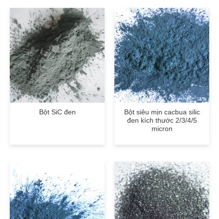
Bột SiC đen
Bột siêu mịn cacbua silic
đen kích thước 2/3/4/5
micron