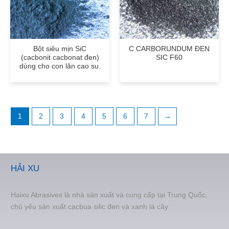
Bột siêu mịn SiC
C CARBORUNDUM ĐEN
(cacbonit cacbonat đen)
SIC F60
dùng cho con lăn cao su.
1
2
3
4
5
6
7
→
HẢI XU
Haixu Abrasives là nhà sản xuất và cung cấp tại Trung Quốc,
chủ yếu sản xuất cacbua silic đen và xanh lá cây