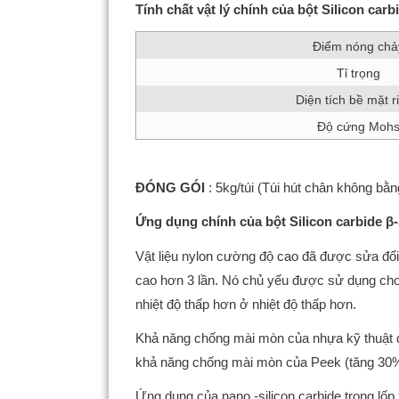
Tính chất vật lý chính của bột Silicon car
Điểm nóng chả
Tỉ trọng
Diện tích bề mặt r
Độ cứng Moh
ĐÓNG GÓI
: 5kg/túi (Túi hút chân không bằn
Ứng dụng chính của bột Silicon carbide β
Vật liệu nylon cường độ cao đã được sửa đổi:
cao hơn 3 lần. Nó chủ yếu được sử dụng cho c
nhiệt độ thấp hơn ở nhiệt độ thấp hơn.
Khả năng chống mài mòn của nhựa kỹ thuật đặ
khả năng chống mài mòn của Peek (tăng 30%
Ứng dụng của nano -silicon carbide trong lốp