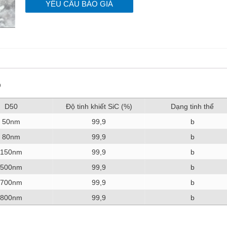
YÊU CẦU BÁO GIÁ
O
D50
Độ tinh khiết SiC (%)
Dạng tinh thể
50nm
99,9
b
80nm
99,9
b
150nm
99,9
b
500nm
99,9
b
700nm
99,9
b
800nm
99,9
b