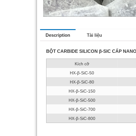
Description
Tài liệu
BỘT CARBIDE SILICON β-SIC CẤP NAN
Kích cỡ
HX-β-SiC-50
HX-β-SiC-80
HX-β-SiC-150
HX-β-SiC-500
HX-β-SiC-700
HX-β-SiC-800