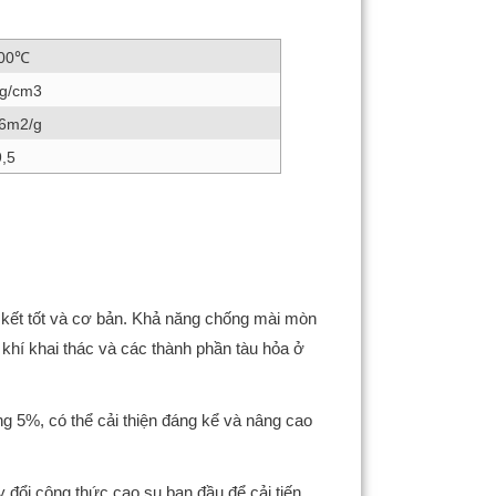
00℃
4g/cm3
16m2/g
9,5
ên kết tốt và cơ bản. Khả năng chống mài mòn
 khí khai thác và các thành phần tàu hỏa ở
g 5%, có thể cải thiện đáng kể và nâng cao
 đổi công thức cao su ban đầu để cải tiến,