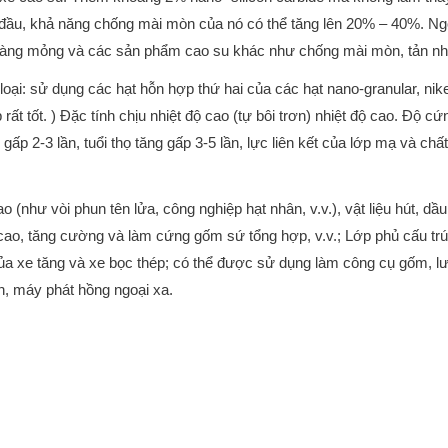
đầu, khả năng chống mài mòn của nó có thể tăng lên 20% – 40%. Ngo
àng mỏng và các sản phẩm cao su khác như chống mài mòn, tản nhiệt
ại: sử dụng các hạt hỗn hợp thứ hai của các hạt nano-granular, niken
rất tốt. ) Đặc tính chịu nhiệt độ cao (tự bôi trơn) nhiệt độ cao. Độ 
gấp 2-3 lần, tuổi thọ tăng gấp 3-5 lần, lực liên kết của lớp mạ và c
 (như vòi phun tên lửa, công nghiệp hạt nhân, v.v.), vật liệu hút, d
ao, tăng cường và làm cứng gốm sứ tổng hợp, v.v.; Lớp phủ cấu trúc
 vệ của xe tăng và xe bọc thép; có thể được sử dụng làm công cụ gốm,
ện, máy phát hồng ngoại xa.