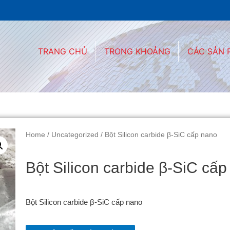
TRANG CHỦ
TRONG KHOẢNG
CÁC SẢN
Home
/
Uncategorized
/ Bột Silicon carbide β-SiC cấp nano
Bột Silicon carbide β-SiC cấ
Bột Silicon carbide β-SiC cấp nano