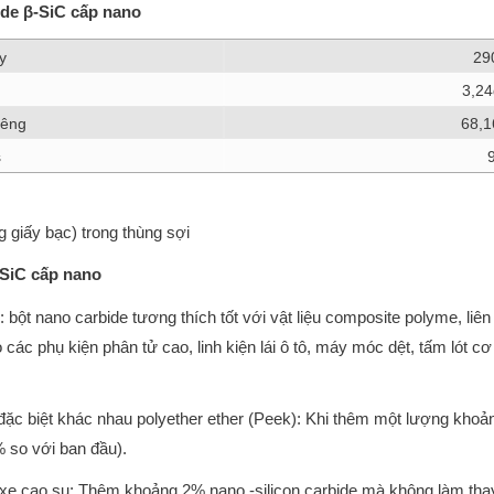
bide β-SiC cấp nano
y
29
3,2
iêng
68,
s
g giấy bạc) trong thùng sợi
-SiC cấp nano
 bột nano carbide tương thích tốt với vật liệu composite polyme, li
ác phụ kiện phân tử cao, linh kiện lái ô tô, máy móc dệt, tấm lót cơ
c biệt khác nhau polyether ether (Peek): Khi thêm một lượng khoản
 so với ban đầu).
 xe cao su: Thêm khoảng 2% nano -silicon carbide mà không làm thay