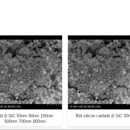
ột β-SiC 50nm 80nm 150nm
Bột silicon carbide β-SiC 5
500nm 700nm 800nm