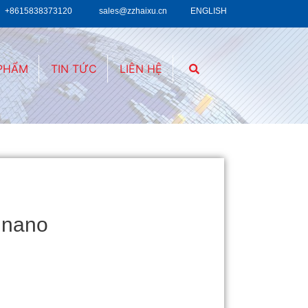
+8615838373120
sales@zzhaixu.cn
ENGLISH
 PHẨM
TIN TỨC
LIÊN HỆ
p nano