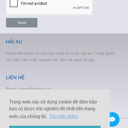
Send
HẢI XU
Haixu Abrasives là nhà sản xuất và cung cấp tại Trung Quốc,
chủ yếu sản xuất cacbua silic đen và xanh lá cây
LIÊN HỆ
Email:
sales@zzhaixu.cn
TEL:
+86 371-60305637
Trang web này sử dụng cookie để đảm bảo
Phone:+8615838373120
bạn có được trải nghiệm tốt nhất trên trang
FAX: +86 371-60305637
web của chúng tôi.
Tìm hiểu thêm