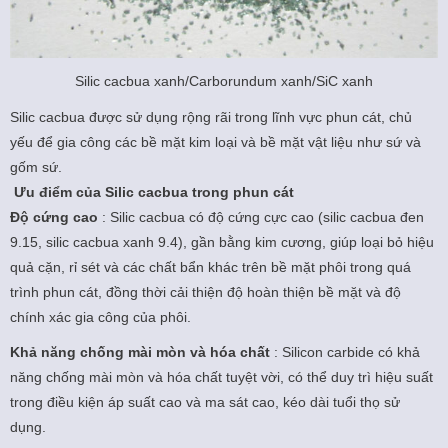
Silic cacbua xanh/Carborundum xanh/SiC xanh
‌Silic cacbua được sử dụng rộng rãi trong lĩnh vực phun cát, chủ
yếu để gia công các bề mặt kim loại và bề mặt vật liệu như sứ và
gốm sứ.
‌ Ưu điểm của Silic cacbua trong phun cát
‌Độ cứng cao‌
: Silic cacbua có độ cứng cực cao (silic cacbua đen
9.15, silic cacbua xanh 9.4), gần bằng kim cương, giúp loại bỏ hiệu
quả cặn, rỉ sét và các chất bẩn khác trên bề mặt phôi trong quá
trình phun cát, đồng thời cải thiện độ hoàn thiện bề mặt và độ
chính xác gia công của phôi.
Khả năng chống mài mòn và hóa chất‌
: Silicon carbide có khả
năng chống mài mòn và hóa chất tuyệt vời, có thể duy trì hiệu suất
trong điều kiện áp suất cao và ma sát cao, kéo dài tuổi thọ sử
dụng.