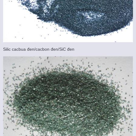
Silic cacbua đen/cacbon đen/SiC đen