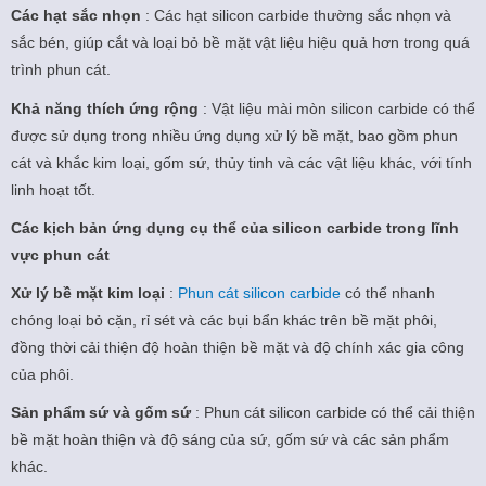
Các hạt sắc nhọn‌
: Các hạt silicon carbide thường sắc nhọn và
sắc bén, giúp cắt và loại bỏ bề mặt vật liệu hiệu quả hơn trong quá
trình phun cát.
Khả năng thích ứng rộng‌
: Vật liệu mài mòn silicon carbide có thể
được sử dụng trong nhiều ứng dụng xử lý bề mặt, bao gồm phun
cát và khắc kim loại, gốm sứ, thủy tinh và các vật liệu khác, với tính
linh hoạt tốt‌.
Các kịch bản ứng dụng cụ thể của silicon carbide trong lĩnh
vực phun cát
Xử lý bề mặt kim loại
:
Phun cát silicon carbide
có thể nhanh
chóng loại bỏ cặn, rỉ sét và các bụi bẩn khác trên bề mặt phôi,
đồng thời cải thiện độ hoàn thiện bề mặt và độ chính xác gia công
của phôi.
Sản phẩm sứ và gốm sứ
: Phun cát silicon carbide có thể cải thiện
bề mặt hoàn thiện và độ sáng của sứ, gốm sứ và các sản phẩm
khác.