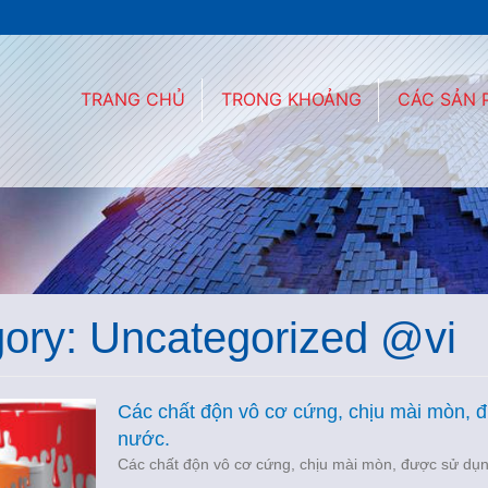
TRANG CHỦ
TRONG KHOẢNG
CÁC SẢN
ory: Uncategorized @vi
Các chất độn vô cơ cứng, chịu mài mòn, 
nước.
Các chất độn vô cơ cứng, chịu mài mòn, được sử dụn