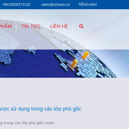
+8615838373120
sales@zzhaixu.cn
TIẾNG ANH
 PHẨM
TIN TỨC
LIÊN HỆ
được sử dụng trong các lớp phủ gốc
g trong các lớp phủ gốc nước.